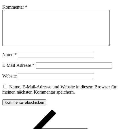
Kommentar
*
Name
*
E-Mail-Adresse
*
Website
Name, E-Mail-Adresse und Website in diesem Browser für
meinen nächsten Kommentar speichern.
Beitragsnavigation
Vorheriger
Beitrag