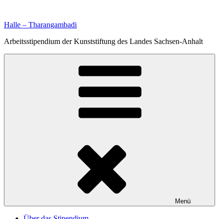
Zum
Inhalt
Halle – Tharangambadi
springen
Arbeitsstipendium der Kunststiftung des Landes Sachsen-Anhalt
Menü
Über das Stipendium