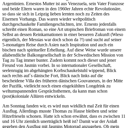
Argentinien. Ernestos Mutter ist aus Venezuela, sein Vater Franzose
und beide Eltern waren in den 1960er Jahren echte Revolutionäre,
so dass sie sich in Leipzig lieben lernten noch zu Zeiten des
Eisernen Vorhangs. Das waren wieder weltpolitisch
durchgeschaukelte Familiengeschichten, irre. Ernesto jedenfalls
schreibt einen Roman, so eine Art utopischen Briefroman von einem
Selbst an dessen Reinkarnationen in einer besseren Zukunft (Wieso
eigentlich, der Messias war doch schon da ?!) und sucht auf seiner
5-monatigen Reise durch Asien nach Inspiration und auch ein
bischen nach spiritueller Erhellung. Auf diese Weise wurde unsere
allabendliche Balkongesellschaft in der Schwedischen Mission von
Tag zu Tag immer bunter. Zudem kommt noch dieser und jener
Freund von Jasmin vorbei. In so internationaler Gesellschaft,
seelenrugig im abgehängten Korbschaukelstuhl wippend, Blick
nach rechts auf`s dänische Fort, Blick nach links auf die
bescheidene Villa des früheren dänischen Gouvaneurs, in der Mitte
der Pazifik, vielleicht noch einen eisgekühlten Longdrink zu
weltumspannenden Gesprächsthemen, da kann man schon
(post)koloniale Allüren entwickeln.
Am Sonntag fanden wir, es wird nun wirkllich mal Zeit für einen
Ausflug. Allerdings musste Thomas zu Hause bleiben und seine
Hitzefrieseln schonen. Hatte ich schon erwähnt, dass es zwischen 11
und 16 Uhr ziemlich unerträglich heiß ist? Damit war der Anlaß
gegeben den Ausflug mit Jasmins Motorrad anzugehen. Ob mein