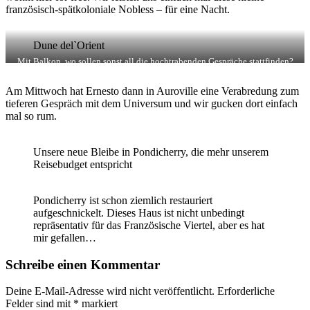
französisch-spätkoloniale Nobless – für eine Nacht.
Dune del`Orient
Mit Balkon, wo sollen sonst all die hochtrabenden Gespräche stattfinden?
Am Mittwoch hat Ernesto dann in Auroville eine Verabredung zum
tieferen Gespräch mit dem Universum und wir gucken dort einfach
mal so rum.
Unsere neue Bleibe in Pondicherry, die mehr unserem
Reisebudget entspricht
Pondicherry ist schon ziemlich restauriert
aufgeschnickelt. Dieses Haus ist nicht unbedingt
repräsentativ für das Französische Viertel, aber es hat
mir gefallen…
Schreibe einen Kommentar
Deine E-Mail-Adresse wird nicht veröffentlicht.
Erforderliche
Felder sind mit
*
markiert