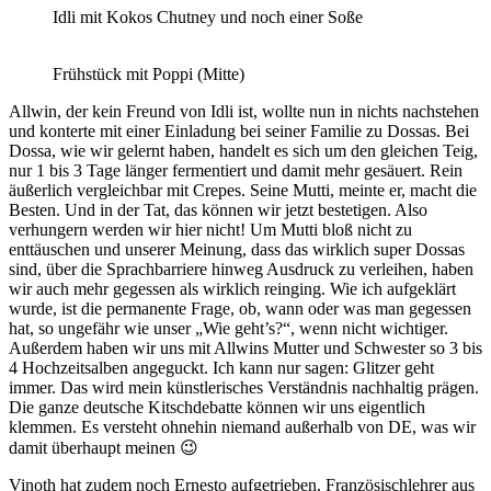
Idli mit Kokos Chutney und noch einer Soße
Frühstück mit Poppi (Mitte)
Allwin, der kein Freund von Idli ist, wollte nun in nichts nachstehen
und konterte mit einer Einladung bei seiner Familie zu Dossas. Bei
Dossa, wie wir gelernt haben, handelt es sich um den gleichen Teig,
nur 1 bis 3 Tage länger fermentiert und damit mehr gesäuert. Rein
äußerlich vergleichbar mit Crepes. Seine Mutti, meinte er, macht die
Besten. Und in der Tat, das können wir jetzt bestetigen. Also
verhungern werden wir hier nicht! Um Mutti bloß nicht zu
enttäuschen und unserer Meinung, dass das wirklich super Dossas
sind, über die Sprachbarriere hinweg Ausdruck zu verleihen, haben
wir auch mehr gegessen als wirklich reinging. Wie ich aufgeklärt
wurde, ist die permanente Frage, ob, wann oder was man gegessen
hat, so ungefähr wie unser „Wie geht’s?“, wenn nicht wichtiger.
Außerdem haben wir uns mit Allwins Mutter und Schwester so 3 bis
4 Hochzeitsalben angeguckt. Ich kann nur sagen: Glitzer geht
immer. Das wird mein künstlerisches Verständnis nachhaltig prägen.
Die ganze deutsche Kitschdebatte können wir uns eigentlich
klemmen. Es versteht ohnehin niemand außerhalb von DE, was wir
damit überhaupt meinen 😉
Vinoth hat zudem noch Ernesto aufgetrieben. Französischlehrer aus