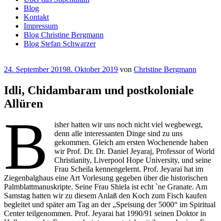
Blog
Kontakt
Impressum
Blog Christine Bergmann
Blog Stefan Schwarzer
Veröffentlicht
24. September 2019
8. Oktober 2019
von
Christine Bergmann
am
Idli, Chidambaram und postkoloniale
Allüren
B
isher hatten wir uns noch nicht viel wegbewegt,
denn alle interessanten Dinge sind zu uns
gekommen. Gleich am ersten Wochenende haben
wir Prof. Dr. Dr. Daniel Jeyaraj, Professor of World
Christianity, Liverpool Hope University, und seine
Frau Scheila kennengelernt. Prof. Jeyarai hat im
Ziegenbalghaus eine Art Vorlesung gegeben über die historischen
Palmblattmanuskripte. Seine Frau Shiela ist echt `ne Granate. Am
Samstag hatten wir zu diesem Anlaß den Koch zum Fisch kaufen
begleitet und später am Tag an der „Speisung der 5000“ im Spiritual
Center teilgenommen. Prof. Jeyarai hat 1990/91 seinen Doktor in