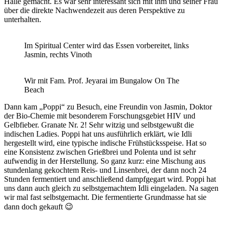
Halle gemacht. Es war sehr interessant sich mit ihm und seiner Frau
über die direkte Nachwendezeit aus deren Perspektive zu
unterhalten.
Im Spiritual Center wird das Essen vorbereitet, links
Jasmin, rechts Vinoth
Wir mit Fam. Prof. Jeyarai im Bungalow On The
Beach
Dann kam „Poppi“ zu Besuch, eine Freundin von Jasmin, Doktor
der Bio-Chemie mit besonderem Forschungsgebiet HIV und
Gelbfieber. Granate Nr. 2! Sehr witzig und selbstgewußt die
indischen Ladies. Poppi hat uns ausführlich erklärt, wie Idli
hergestellt wird, eine typische indische Frühstücksspeise. Hat so
eine Konsistenz zwischen Grießbrei und Polenta und ist sehr
aufwendig in der Herstellung. So ganz kurz: eine Mischung aus
stundenlang gekochtem Reis- und Linsenbrei, der dann noch 24
Stunden fermentiert und anschließend dampfgegart wird. Poppi hat
uns dann auch gleich zu selbstgemachtem Idli eingeladen. Na sagen
wir mal fast selbstgemacht. Die fermentierte Grundmasse hat sie
dann doch gekauft 😉