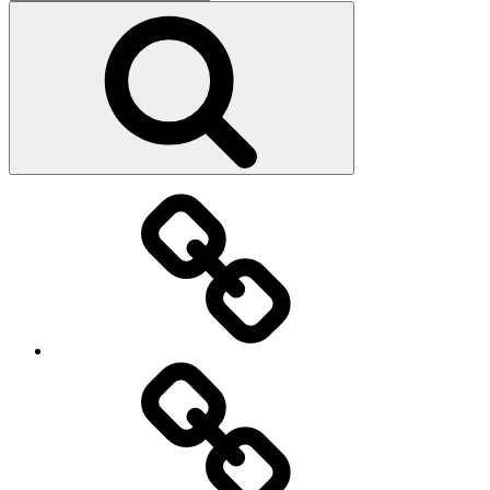
nach:
Suchen
christinebergmann.com
Kunststiftung
des
Landes
Sachsen-
Anhalt