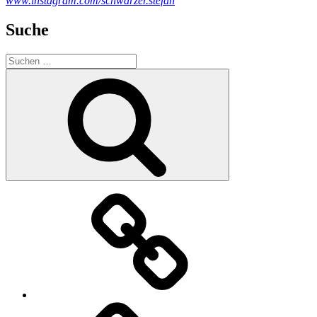
www.instagram.com/schwarzer.stefan
Suche
Suche
nach:
Suchen
christinebergmann.com
Kunststiftung