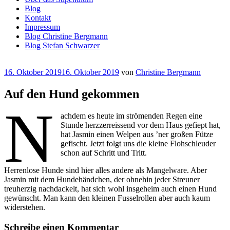
Blog
Kontakt
Impressum
Blog Christine Bergmann
Blog Stefan Schwarzer
Veröffentlicht
16. Oktober 2019
16. Oktober 2019
von
Christine Bergmann
am
Auf den Hund gekommen
N
achdem es heute im strömenden Regen eine
Stunde herzzerreissend vor dem Haus gefiept hat,
hat Jasmin einen Welpen aus ’ner großen Fütze
gefischt. Jetzt folgt uns die kleine Flohschleuder
schon auf Schritt und Tritt.
Herrenlose Hunde sind hier alles andere als Mangelware. Aber
Jasmin mit dem Hundehändchen, der ohnehin jeder Streuner
treuherzig nachdackelt, hat sich wohl insgeheim auch einen Hund
gewünscht. Man kann den kleinen Fusselrollen aber auch kaum
widerstehen.
Schreibe einen Kommentar