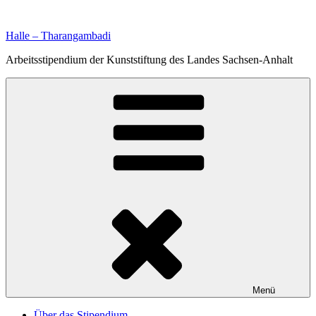
Zum
Inhalt
Halle – Tharangambadi
springen
Arbeitsstipendium der Kunststiftung des Landes Sachsen-Anhalt
Menü
Über das Stipendium