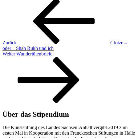
Beitragsnavigation
Vorheriger
Beitrag
Zurück
Glotze –
oder – Shah Rukh und ich
Nächster
Weiter
Wundertütenbriefe
Beitrag
Über das Stipendium
Die Kunststiftung des Landes Sachsen-Anhalt vergibt 2019 zum
ersten Mal in Kooperation mit den Franckeschen Stiftungen in Halle