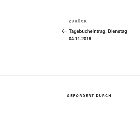
Beitragsnavigation
Vorheriger
ZURÜCK
Beitrag
Tagebucheintrag, Dienstag
04.11.2019
GEFÖRDERT DURCH