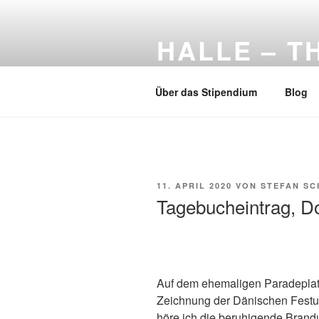
Zum
Inhalt
HALLE – 
springen
Arbeitsstipendium der Kunststi
Über das Stipendium
Blog
VERÖFFENTLICHT
11. APRIL 2020
VON
STEFAN S
AM
Tagebucheintrag, D
Auf dem ehemaligen Paradeplat
Zeichnung der Dänischen Festun
höre ich die beruhigende Brandu