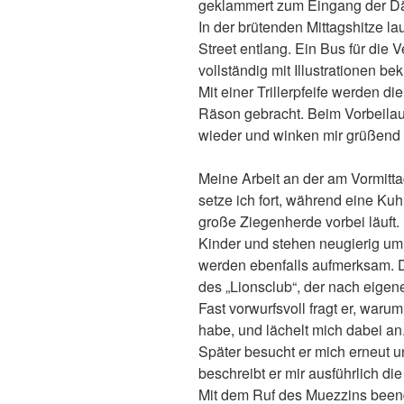
geklammert zum Eingang der D
In der brütenden Mittagshitze la
Street entlang. Ein Bus für die
vollständig mit Illustrationen bek
Mit einer Trillerpfeife werden d
Räson gebracht. Beim Vorbeilau
wieder und winken mir grüßend 
Meine Arbeit an der am Vormit
setze ich fort, während eine K
große Ziegenherde vorbei läuft.
Kinder und stehen neugierig u
werden ebenfalls aufmerksam. D
des „Lionsclub“, der nach eigen
Fast vorwurfsvoll fragt er, waru
habe, und lächelt mich dabei an
Später besucht er mich erneut u
beschreibt er mir ausführlich di
Mit dem Ruf des Muezzins beend