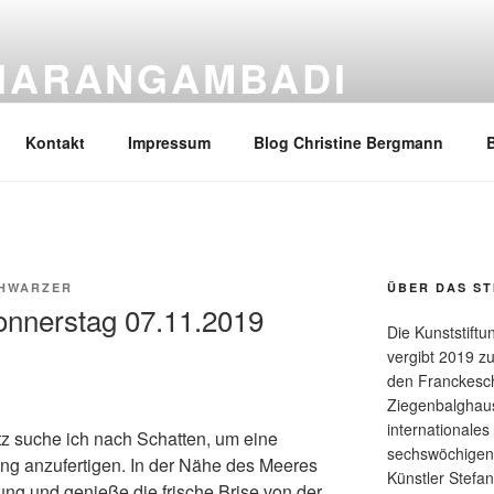
THARANGAMBADI
ftung des Landes Sachsen-Anhalt
Kontakt
Impressum
Blog Christine Bergmann
B
CHWARZER
ÜBER DAS ST
onnerstag 07.11.2019
Die Kunststift
vergibt 2019 z
den Franckesch
Ziegenbalghau
internationales
z suche ich nach Schatten, um eine
sechswöchigen 
g anzufertigen. In der Nähe des Meeres
Künstler Stefa
ng und genieße die frische Brise von der