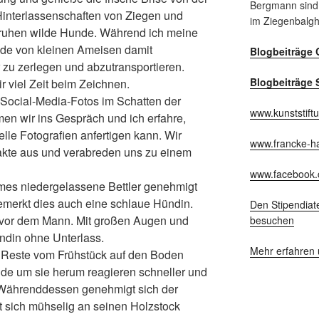
Bergmann sind
Hinterlassenschaften von Ziegen und
im Ziegenbalg
ruhen wilde Hunde. Während ich meine
nde von kleinen Ameisen damit
Blogbeiträge 
r zu zerlegen und abzutransportieren.
Blogbeiträge 
ir viel Zeit beim Zeichnen.
 Social-Media-Fotos im Schatten der
www.kunststift
en wir ins Gespräch und ich erfahre,
lle Fotografien anfertigen kann. Wir
www.francke-ha
akte aus und verabreden uns zu einem
www.facebook.
mes niedergelassene Bettler genehmigt
emerkt dies auch eine schlaue Hündin.
Den Stipendiat
 vor dem Mann. Mit großen Augen und
besuchen
ndin ohne Unterlass.
Mehr erfahren 
 Reste vom Frühstück auf den Boden
de um sie herum reagieren schneller und
Währenddessen genehmigt sich der
pt sich mühselig an seinen Holzstock