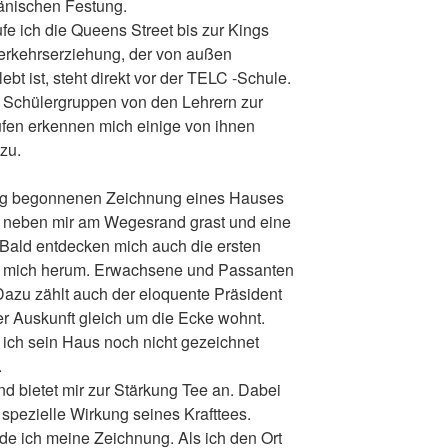
änischen Festung.
ufe ich die Queens Street bis zur Kings
 Verkehrserziehung, der von außen
lebt ist, steht direkt vor der TELC -Schule.
ie Schülergruppen von den Lehrern zur
fen erkennen mich einige von ihnen
zu.
tag begonnenen Zeichnung eines Hauses
uh neben mir am Wegesrand grast und eine
 Bald entdecken mich auch die ersten
m mich herum. Erwachsene und Passanten
azu zählt auch der eloquente Präsident
er Auskunft gleich um die Ecke wohnt.
m ich sein Haus noch nicht gezeichnet
.
nd bietet mir zur Stärkung Tee an. Dabei
e spezielle Wirkung seines Krafttees.
e ich meine Zeichnung. Als ich den Ort