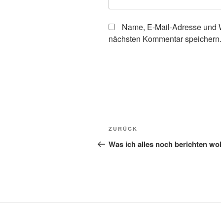
Name, E-Mail-Adresse und W
nächsten Kommentar speichern
Beitragsnavigation
Vorheriger
ZURÜCK
Beitrag
Was ich alles noch berichten wol