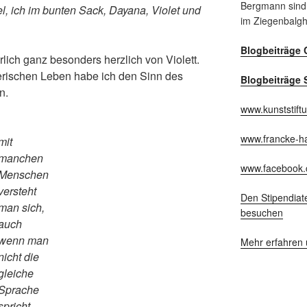
Bergmann sind
el, ich im bunten Sack, Dayana, Violet und
im Ziegenbalg
Blogbeiträge 
lich ganz besonders herzlich von Violett.
erischen Leben habe ich den Sinn des
Blogbeiträge 
n.
www.kunststift
www.francke-ha
mit
manchen
www.facebook.
Menschen
versteht
Den Stipendiat
man sich,
besuchen
auch
wenn man
Mehr erfahren 
nicht die
gleiche
Sprache
spricht