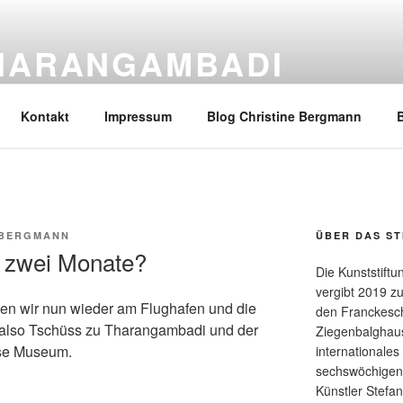
THARANGAMBADI
ftung des Landes Sachsen-Anhalt
Kontakt
Impressum
Blog Christine Bergmann
B
 BERGMANN
ÜBER DAS ST
t zwei Monate?
Die Kunststift
vergibt 2019 z
tzen wir nun wieder am Flughafen und die
den Franckesch
r also Tschüss zu Tharangambadi und der
Ziegenbalghau
se Museum.
internationales
sechswöchigen 
Künstler Stefa