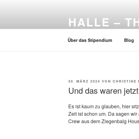
Zum
Inhalt
HALLE – 
springen
Arbeitsstipendium der Kunststi
Über das Stipendium
Blog
VERÖFFENTLICHT
30. MÄRZ 2024
VON
CHRISTINE
AM
Und das waren jetz
Es ist kaum zu glauben, hier si
Zeit ist schon um. Da sagen wi
Crew aus dem Ziegenbalg Hou