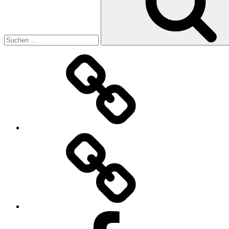
christinebergmann.com
Kunststiftung
des
Landes
Sachsen-
Anhalt
Facebook