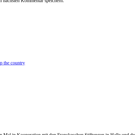
n nächsten Kommentar speichern.
p the country
n Mal in Kooperation mit den Franckeschen Stiftungen in Halle und d