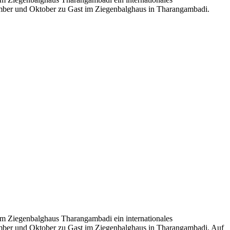
ember und Oktober zu Gast im Ziegenbalghaus in Tharangambadi.
em Ziegenbalghaus Tharangambadi ein internationales
ember und Oktober zu Gast im Ziegenbalghaus in Tharangambadi. Auf